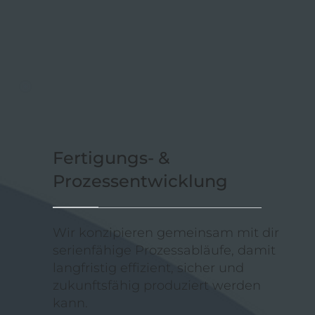
Fertigungs- &
Prozessentwicklung
Wir konzipieren gemeinsam mit dir
serienfähige Prozessabläufe, damit
langfristig effizient, sicher und
zukunftsfähig produziert werden
kann.