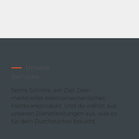
–––
Unsere
Services
Sechs Schritte, ein Ziel: Dein
marktreifes elektromechanisches
Hardwareprodukt. Und du wählst aus
unseren Dienstleistungen aus, was es
für dein Durchstarten braucht.