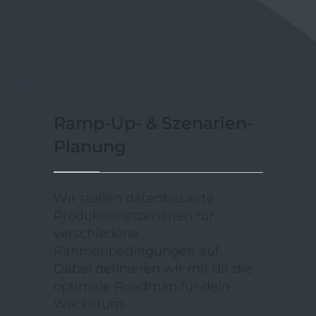
Ramp‑Up‑ & Szenarien-
Planung
Wir stellen datenbasierte
Produktionsszenarien für
verschiedene
Rahmenbedingungen auf.
Dabei definieren wir mit dir die
optimale Roadmap für dein
Wachstum.