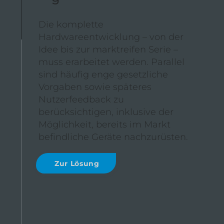
Die komplette
Hardwareentwicklung – von der
Idee bis zur marktreifen Serie –
muss erarbeitet werden. Parallel
sind häufig enge gesetzliche
Vorgaben sowie späteres
Nutzerfeedback zu
berücksichtigen, inklusive der
Möglichkeit, bereits im Markt
befindliche Geräte nachzurüsten.
Zur Lösung