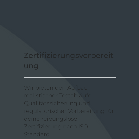
Zertifizierungsvorbereit
ung
Wir bieten den Aufbau
realistischer Testabläufe,
Qualitätssicherung und
regulatorischer Vorbereitung für
deine reibungslose
Zertifizierung nach ISO
Standard.