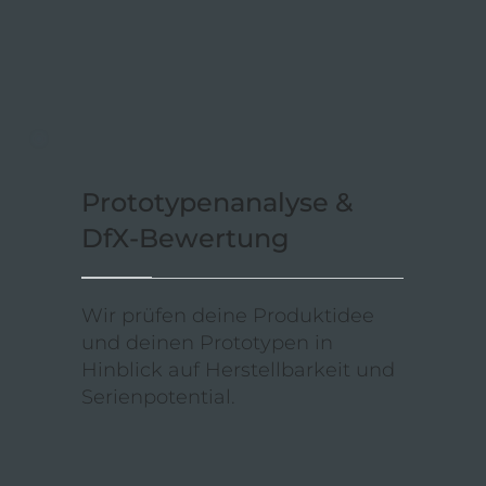
Prototypenanalyse &
DfX‑Bewertung
Wir prüfen deine Produktidee
und deinen Prototypen in
Hinblick auf Herstellbarkeit und
Serienpotential.