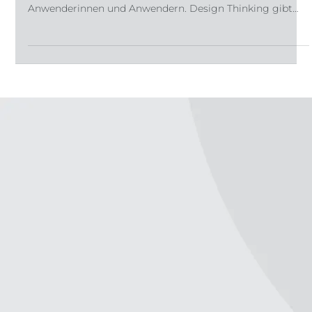
Produkte, die Menschen wirklich brauchen, entstehen
nicht am Schreibtisch. Sie entstehen im Dialog mit ihren
Anwenderinnen und Anwendern. Design Thinking gibt
diesem Dialog eine Methode. Und macht
Kundenfeedback zu einem der stärksten
Wettbewerbsvorteile von Industrieunternehmen. Was ist
Design Thinking – und woher kommt es? Design
Thinking ist ein systematischer Problemlösungsansatz,
der menschliche Bedürfnisse in den Mittelpunkt jedes
Entwicklungsprozesses stellt. Die Philo