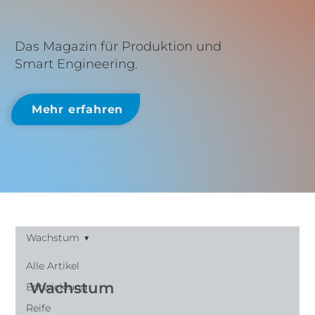
Das Magazin für Produktion und
Smart Engineering.
Mehr erfahren
Wachstum
Alle Artikel
Wachstum
Entwicklung
Reife